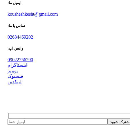
ایمیل ما:
kousheshkesht@gmail.com
تماس با ما:
02634469202
واتس اپ:
09022756290
اینستاگرام
توییتر
فیسبوک
لینکدین
شترک شوید