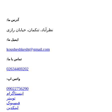
آدرس ما:
نظرآباد، تنکمان، خیابان رازی
ایمیل ما:
kousheshkesht@gmail.com
تماس با ما:
02634469202
واتس اپ:
09022756290
اینستاگرام
توییتر
فیسبوک
لینکدین