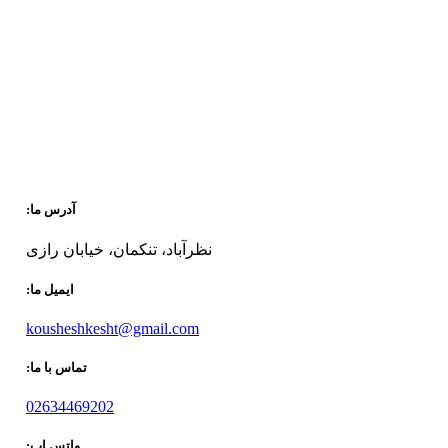
آدرس ما:
نظرآباد، تنکمان، خیابان رازی
ایمیل ما:
kousheshkesht@gmail.com
تماس با ما:
02634469202
واتس اپ: