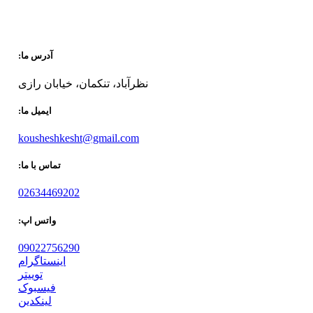
آدرس ما:
نظرآباد، تنکمان، خیابان رازی
ایمیل ما:
kousheshkesht@gmail.com
تماس با ما:
02634469202
واتس اپ:
09022756290
اینستاگرام
توییتر
فیسبوک
لینکدین