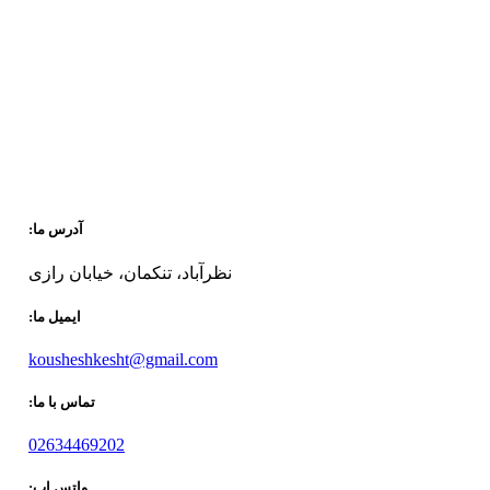
آدرس ما:
نظرآباد، تنکمان، خیابان رازی
ایمیل ما:
kousheshkesht@gmail.com
تماس با ما:
02634469202
واتس اپ: