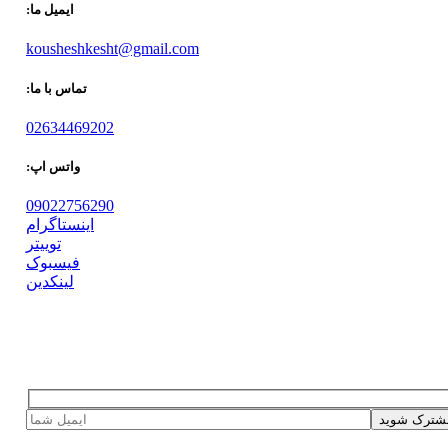
ایمیل ما:
kousheshkesht@gmail.com
تماس با ما:
02634469202
واتس اپ:
09022756290
اینستاگرام
توییتر
فیسبوک
لینکدین
شترک شوید